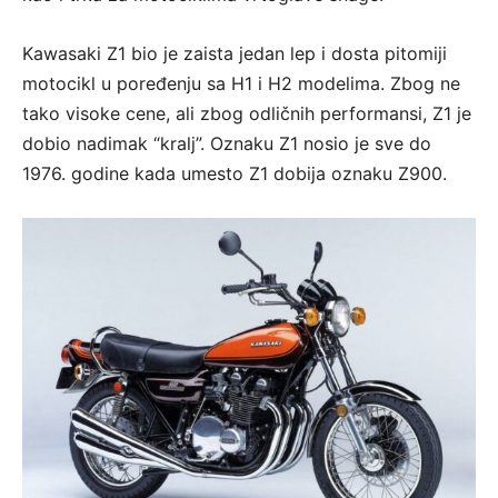
Kawasaki Z1 bio je zaista jedan lep i dosta pitomiji
motocikl u poređenju sa H1 i H2 modelima. Zbog ne
tako visoke cene, ali zbog odličnih performansi, Z1 je
dobio nadimak “kralj”. Oznaku Z1 nosio je sve do
1976. godine kada umesto Z1 dobija oznaku Z900.