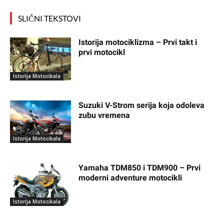
SLIČNI TEKSTOVI
Istorija motociklizma – Prvi takt i
prvi motocikl
Istorija Motocikala
Suzuki V-Strom serija koja odoleva
zubu vremena
Istorija Motocikala
Yamaha TDM850 i TDM900 – Prvi
moderni adventure motocikli
Istorija Motocikala