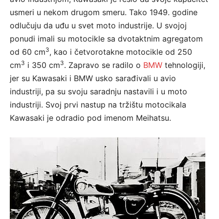
usmeri u nekom drugom smeru. Tako 1949. godine
odlučuju da uđu u svet moto industrije. U svojoj
ponudi imali su motocikle sa dvotaktnim agregatom
3
od 60 cm
, kao i četvorotakne motocikle od 250
3
3
cm
i 350 cm
. Zapravo se radilo o
BMW
tehnologiji,
jer su Kawasaki i BMW usko sarađivali u avio
industriji, pa su svoju saradnju nastavili i u moto
industriji. Svoj prvi nastup na tržištu motocikala
Kawasaki je odradio pod imenom Meihatsu.