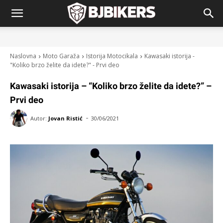
Naslovna
Moto Garaža
Istorija Motocikala
Kawasaki istorija -
"Koliko brzo želite da idete?" - Prvi deo
Kawasaki istorija – “Koliko brzo želite da idete?” –
Prvi deo
-
Autor:
Jovan Ristić
30/06/2021