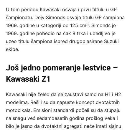
U tom periodu Kawasaki osvaja i prvu tiltulu u GP
šampionatu. Dejv Simonds osvaja titulu GP šampiona
3
1969. godine u kategoriji od 125 cm
. Simonds je
1969. godine pobedio na čak 8 trka i ubedljivo je
uzeo titulu šampiona ispred drugoplasirane Suzuki
ekipe.
Još jedno pomeranje lestvice –
Kawasaki Z1
Kawasaki nije želeo da se zaustavi samo na H1 i H2
modelima. Rešili su da napuste koncept dvotaktnih
motocikala. Emisioni standardi počeli su da stupaju
na snagu već sedamdesetih godina prošlog veka i
bilo je jasno da dvotaktni agregati neće imati sjajnu