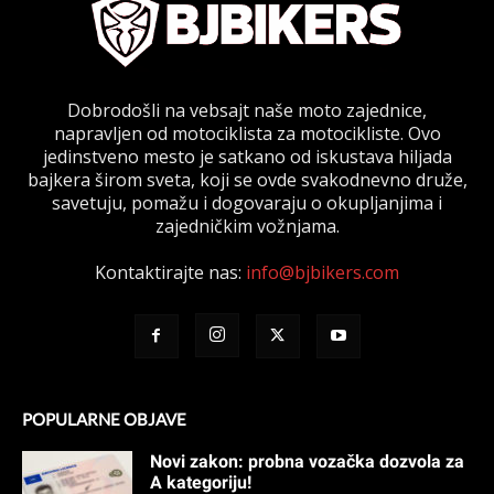
Dobrodošli na vebsajt naše moto zajednice,
napravljen od motociklista za motocikliste. Ovo
jedinstveno mesto je satkano od iskustava hiljada
bajkera širom sveta, koji se ovde svakodnevno druže,
savetuju, pomažu i dogovaraju o okupljanjima i
zajedničkim vožnjama.
Kontaktirajte nas:
info@bjbikers.com
POPULARNE OBJAVE
Novi zakon: probna vozačka dozvola za
A kategoriju!