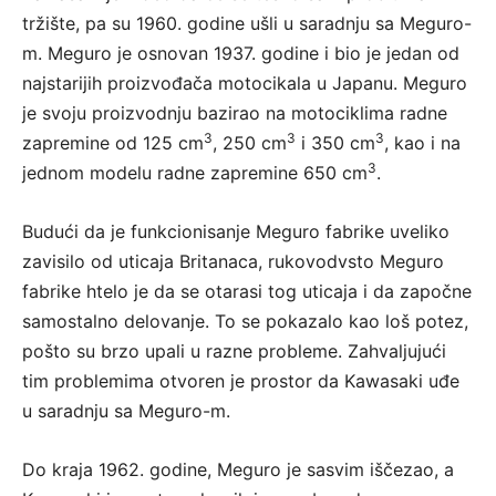
tržište, pa su 1960. godine ušli u saradnju sa Meguro-
m. Meguro je osnovan 1937. godine i bio je jedan od
najstarijih proizvođača motocikala u Japanu. Meguro
je svoju proizvodnju bazirao na motociklima radne
3
3
3
zapremine od 125 cm
, 250 cm
i 350 cm
, kao i na
3
jednom modelu radne zapremine 650 cm
.
Budući da je funkcionisanje Meguro fabrike uveliko
zavisilo od uticaja Britanaca, rukovodvsto Meguro
fabrike htelo je da se otarasi tog uticaja i da započne
samostalno delovanje. To se pokazalo kao loš potez,
pošto su brzo upali u razne probleme. Zahvaljujući
tim problemima otvoren je prostor da Kawasaki uđe
u saradnju sa Meguro-m.
Do kraja 1962. godine, Meguro je sasvim iščezao, a