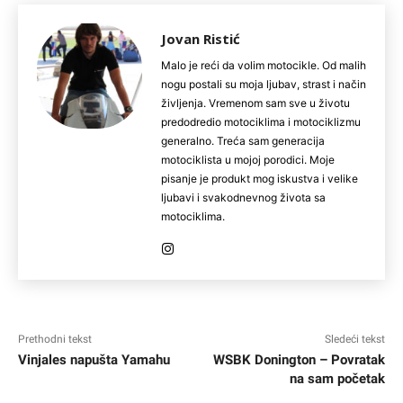
Jovan Ristić
Malo je reći da volim motocikle. Od malih
nogu postali su moja ljubav, strast i način
življenja. Vremenom sam sve u životu
predodredio motociklima i motociklizmu
generalno. Treća sam generacija
motociklista u mojoj porodici. Moje
pisanje je produkt mog iskustva i velike
ljubavi i svakodnevnog života sa
motociklima.
Prethodni tekst
Sledeći tekst
Vinjales napušta Yamahu
WSBK Donington – Povratak
na sam početak