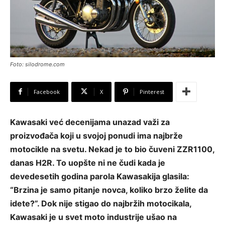
Foto: silodrome.com
Facebook
X
Pinterest
Kawasaki već decenijama unazad važi za
proizvođača koji u svojoj ponudi ima najbrže
motocikle na svetu. Nekad je to bio čuveni ZZR1100,
danas H2R. To uopšte ni ne čudi kada je
devedesetih godina parola Kawasakija glasila:
“Brzina je samo pitanje novca, koliko brzo želite da
idete?”. Dok nije stigao do najbržih motocikala,
Kawasaki je u svet moto industrije ušao na