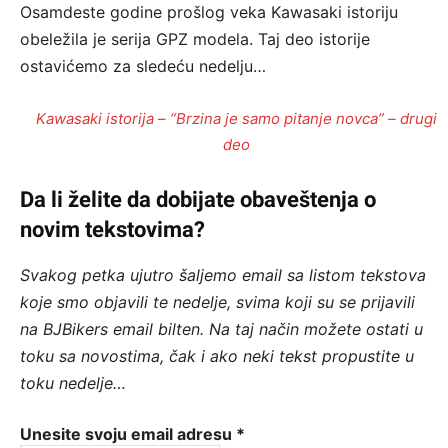
Osamdeste godine prošlog veka Kawasaki istoriju
obeležila je serija GPZ modela. Taj deo istorije
ostavićemo za sledeću nedelju…
Kawasaki istorija – “Brzina je samo pitanje novca” – drugi
deo
Da li želite da dobijate obaveštenja o
novim tekstovima?
Svakog petka ujutro šaljemo email sa listom tekstova
koje smo objavili te nedelje, svima koji su se prijavili
na BJBikers email bilten.
Na taj način možete ostati u
toku sa novostima, čak i ako neki tekst propustite u
toku nedelje…
Unesite svoju email adresu
*