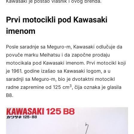
Kawasaki je postao vlasnik i ovog brenda.
Prvi motocikli pod Kawasaki
imenom
Posle saradnje sa Meguro-m, Kawasaki odlučuje da
povuče marku Meihatsu i da započne prodaju
motocikala pod Kawasaki imenom. Prvi motocikl koji
je 1961. godine izašao sa Kawasaki logom, a u
saradnji sa Meguro-m, bio je dvotaktni motocikl
3
radne zapremine od 125 cm
, čija oznaka je glasila
B8.