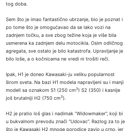
tog doba.
Sem što je imao fantastično ubrzanje, bio je poznat i
po tome što je omogućavao da se lako vozi na
zadnjem točku, a sve zbog težine koja je više bila
usmerena ka zadnjem delu motocikla. Osim odličnog
agregata, sve ostalo je bilo katastrofa. Upravljanje je
bilo loše, a o kočnicama ne vredi ni trošiti reči.
Ipak, H1 je doneo Kawasaki-ju veliku popularnost
širom sveta. Na bazi H1 modela napravljeni su i manji
3
modeli sa oznakom S1 (250 cm
) S2 (350) i kasnije
3
još brutalniji H2 (750 cm
).
H2 je pratio loš glas i nadimak “Widowmaker”, koji bi
u bukvalnom prevodu znači “Udovac”. Razlog za to je
što je Kawasaki H2 mnoge porodice zavio u crno, jer