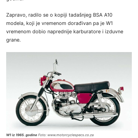
Zapravo, radilo se o kopiji tadašnjeg BSA A10
modela, koji je vremenom dorađivan pa je W1
vremenom dobio naprednije karburatore i izduvne
grane.
W1 iz 1965. godine
Foto: www.motorcyclespecs.co.za