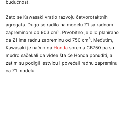
budućnost.
Zato se Kawasaki vratio razvoju četvorotaktnih
agregata. Dugo se radilo na modelu Z1 sa radnom
3
zapreminom od 903 cm
. Prvobitno je bilo planirano
3
da Z1 ima radnu zapreminu od 750 cm
. Međutim,
Kawasaki je načuo da
Honda
sprema CB750 pa su
mudro sačekali da videe šta će Honda ponuditi, a
zatim su podigli lestvicu i povećali radnu zapreminu
na Z1 modelu.