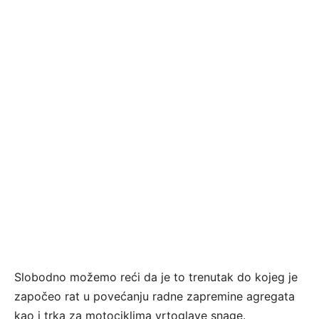
Slobodno možemo reći da je to trenutak do kojeg je
započeo rat u povećanju radne zapremine agregata
kao i trka za motociklima vrtoglave snage.