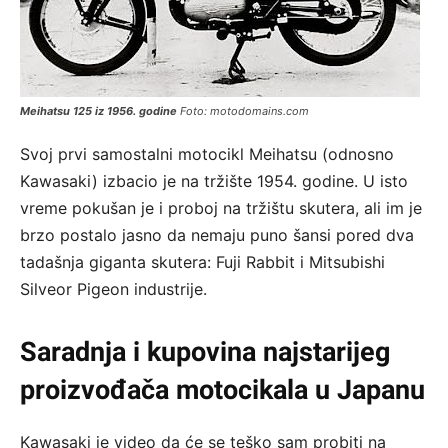
Meihatsu 125 iz 1956. godine
Foto: motodomains.com
Svoj prvi samostalni motocikl Meihatsu (odnosno
Kawasaki) izbacio je na tržište 1954. godine. U isto
vreme pokušan je i proboj na tržištu skutera, ali im je
brzo postalo jasno da nemaju puno šansi pored dva
tadašnja giganta skutera: Fuji Rabbit i Mitsubishi
Silveor Pigeon industrije.
Saradnja i kupovina najstarijeg
proizvođača motocikala u Japanu
Kawasaki je video da će se teško sam probiti na