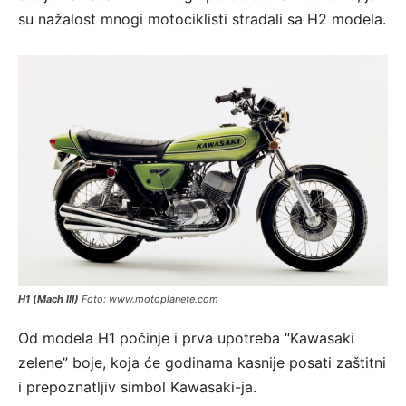
su nažalost mnogi motociklisti stradali sa H2 modela.
H1 (Mach III)
Foto: www.motoplanete.com
Od modela H1 počinje i prva upotreba “Kawasaki
zelene” boje, koja će godinama kasnije posati zaštitni
i prepoznatljiv simbol Kawasaki-ja.