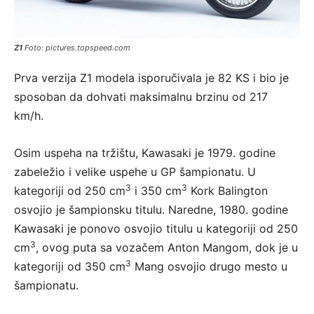
Z1
Foto: pictures.topspeed.com
Prva verzija Z1 modela isporučivala je 82 KS i bio je
sposoban da dohvati maksimalnu brzinu od 217
km/h.
Osim uspeha na tržištu, Kawasaki je 1979. godine
zabeležio i velike uspehe u GP šampionatu. U
3
3
kategoriji od 250 cm
i 350 cm
Kork Balington
osvojio je šampionsku titulu. Naredne, 1980. godine
Kawasaki je ponovo osvojio titulu u kategoriji od 250
3
cm
, ovog puta sa vozačem Anton Mangom, dok je u
3
kategoriji od 350 cm
Mang osvojio drugo mesto u
šampionatu.