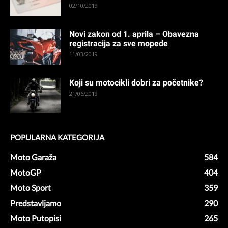
02/10/2019
Novi zakon od 1. aprila – Obavezna
registracija za sve mopede
11/03/2019
Koji su motocikli dobri za početnike?
21/06/2019
POPULARNA KATEGORIJA
Moto Garaža
584
MotoGP
404
Moto Sport
359
Predstavljamo
290
Moto Putopisi
265