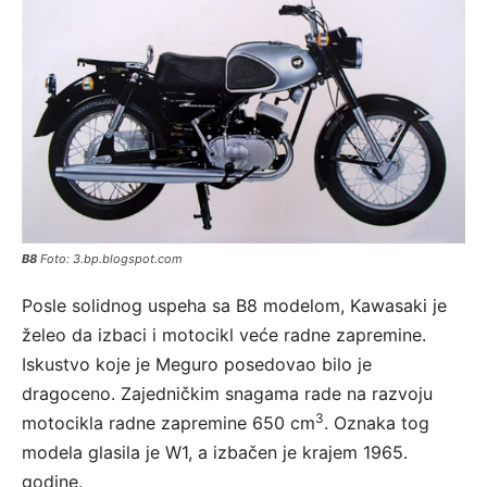
B8
Foto: 3.bp.blogspot.com
Posle solidnog uspeha sa B8 modelom, Kawasaki je
želeo da izbaci i motocikl veće radne zapremine.
Iskustvo koje je Meguro posedovao bilo je
dragoceno. Zajedničkim snagama rade na razvoju
3
motocikla radne zapremine 650 cm
. Oznaka tog
modela glasila je W1, a izbačen je krajem 1965.
godine.