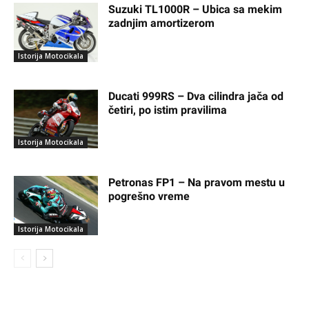
Suzuki TL1000R – Ubica sa mekim
zadnjim amortizerom
Istorija Motocikala
Ducati 999RS – Dva cilindra jača od
četiri, po istim pravilima
Istorija Motocikala
Petronas FP1 – Na pravom mestu u
pogrešno vreme
Istorija Motocikala