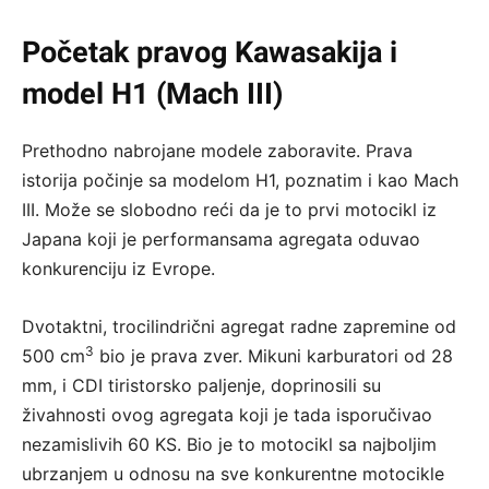
Početak pravog Kawasakija i
model H1 (Mach III)
Prethodno nabrojane modele zaboravite. Prava
istorija počinje sa modelom H1, poznatim i kao Mach
III. Može se slobodno reći da je to prvi motocikl iz
Japana koji je performansama agregata oduvao
konkurenciju iz Evrope.
Dvotaktni, trocilindrični agregat radne zapremine od
3
500 cm
bio je prava zver. Mikuni karburatori od 28
mm, i CDI tiristorsko paljenje, doprinosili su
živahnosti ovog agregata koji je tada isporučivao
nezamislivih 60 KS. Bio je to motocikl sa najboljim
ubrzanjem u odnosu na sve konkurentne motocikle