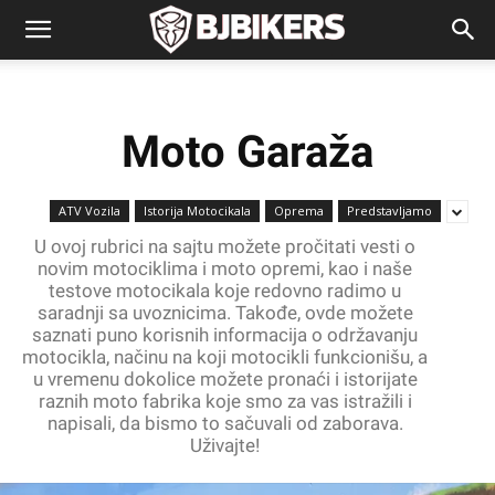
Moto Garaža
ATV Vozila
Istorija Motocikala
Oprema
Predstavljamo
U ovoj rubrici na sajtu možete pročitati vesti o
novim motociklima i moto opremi, kao i naše
testove motocikala koje redovno radimo u
saradnji sa uvoznicima. Takođe, ovde možete
saznati puno korisnih informacija o održavanju
motocikla, načinu na koji motocikli funkcionišu, a
u vremenu dokolice možete pronaći i istorijate
raznih moto fabrika koje smo za vas istražili i
napisali, da bismo to sačuvali od zaborava.
Uživajte!