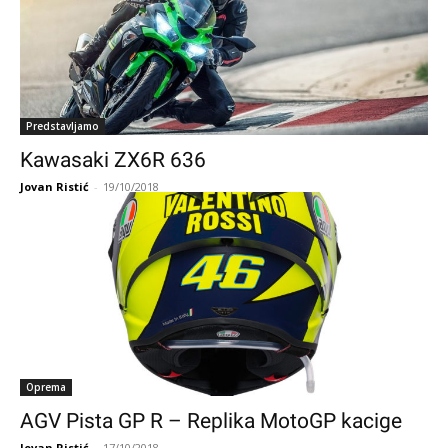
Predstavljamo
Kawasaki ZX6R 636
Jovan Ristić
-
19/10/2018
Oprema
AGV Pista GP R – Replika MotoGP kacige
Jovan Ristić
-
17/10/2018