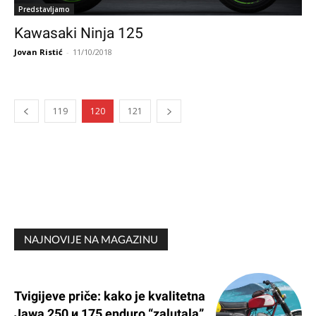
Predstavljamo
Kawasaki Ninja 125
Jovan Ristić
-
11/10/2018
119
120
121
NAJNOVIJE NA MAGAZINU
Tvigijeve priče: kako je kvalitetna
Jawa 250 и 175 enduro “zalutala”