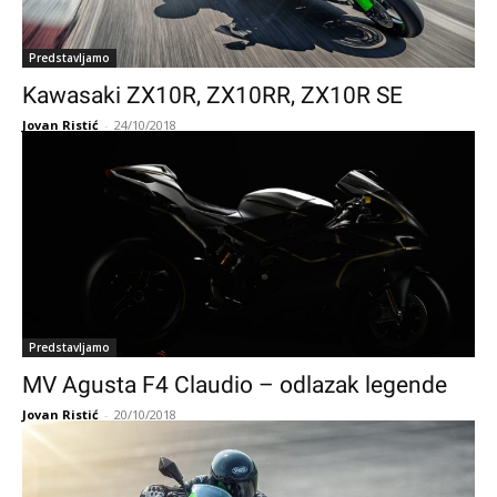
Predstavljamo
Kawasaki ZX10R, ZX10RR, ZX10R SE
Jovan Ristić
-
24/10/2018
Predstavljamo
MV Agusta F4 Claudio – odlazak legende
Jovan Ristić
-
20/10/2018