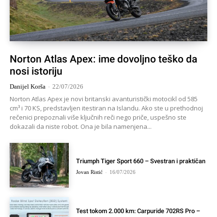
Norton Atlas Apex: ime dovoljno teško da
nosi istoriju
Danijel Korša
-
22/07/2026
Norton Atlas Apex je novi britanski avanturistički motocikl od 585
cm³ i 70 KS, predstavljen itestiran na Islandu. Ako ste u prethodnoj
rečenici prepoznali više ključnih reči nego priče, uspešno ste
dokazali da niste robot. Ona je bila namenjena...
Triumph Tiger Sport 660 – Svestran i praktičan
Jovan Ristić
-
16/07/2026
Test tokom 2.000 km: Carpuride 702RS Pro –