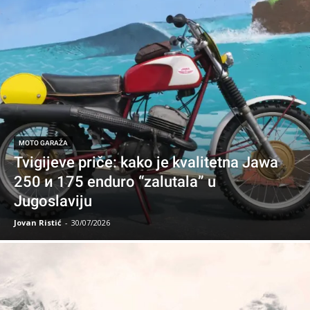
MOTO GARAŽA
Tvigijeve priče: kako je kvalitetna Jawa
250 и 175 enduro “zalutala” u
Jugoslaviju
Jovan Ristić
-
30/07/2026