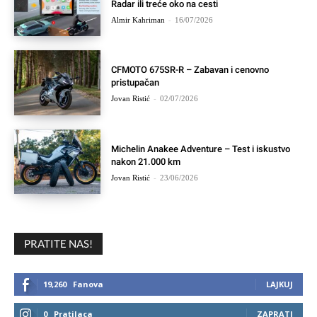
Radar ili treće oko na cesti
Almir Kahriman
-
16/07/2026
CFMOTO 675SR-R – Zabavan i cenovno
pristupačan
Jovan Ristić
-
02/07/2026
Michelin Anakee Adventure – Test i iskustvo
nakon 21.000 km
Jovan Ristić
-
23/06/2026
PRATITE NAS!
19,260
Fanova
LAJKUJ
0
Pratilaca
ZAPRATI