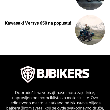
Kawasaki Versys 650 na popustu!
Dobrodošli na vebsajt naše moto zajednice,
napravljen od motociklista za motocikliste. Ovo
jedinstveno mesto je satkano od iskustava hiljada
bajkera širom sveta, koji se ovde svakodnevno druže,