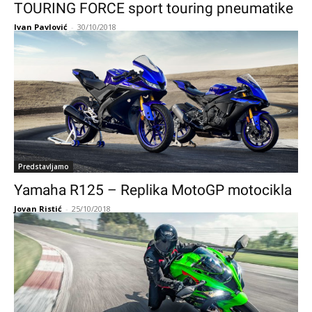
TOURING FORCE sport touring pneumatike
Ivan Pavlović
-
30/10/2018
Predstavljamo
Yamaha R125 – Replika MotoGP motocikla
Jovan Ristić
-
25/10/2018