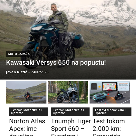
MOTO GARAŽA
Kawasaki Versys 650 na popustu!
Jovan Ristić
-
24/07/2026
Testovi Motocikala i
Testovi Motocikala i
Testovi Motocikala i
Opreme
Opreme
Opreme
Norton Atlas
Triumph Tiger
Test tokom
Apex: ime
Sport 660 –
2.000 km: