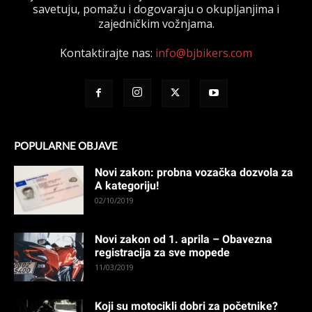
savetuju, pomažu i dogovaraju o okupljanjima i
zajedničkim vožnjama.
Kontaktirajte nas:
info@bjbikers.com
POPULARNE OBJAVE
Novi zakon: probna vozačka dozvola za
A kategoriju!
02/10/2019
Novi zakon od 1. aprila – Obavezna
registracija za sve mopede
11/03/2019
Koji su motocikli dobri za početnike?