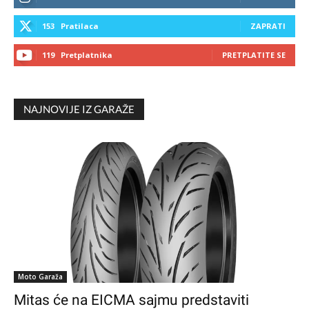
153
Pratilaca
ZAPRATI
119
Pretplatnika
PRETPLATITE SE
NAJNOVIJE IZ GARAŽE
Moto Garaža
Mitas će na EICMA sajmu predstaviti