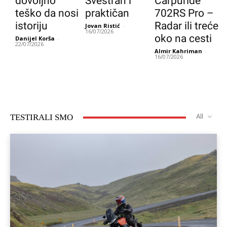
dovoljno
Svestran i
Carpuride
teško da nosi
praktičan
702RS Pro –
istoriju
Radar ili treće
Jovan Ristić
-
16/07/2026
oko na cesti
Danijel Korša
-
22/07/2026
Almir Kahriman
-
16/07/2026
TESTIRALI SMO
All