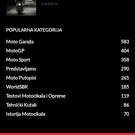
21/06/2019
POPULARNA KATEGORIJA
Moto Garaža
583
MotoGP
404
Moto Sport
358
Predstavljamo
290
Moto Putopisi
265
WorldSBK
185
Testovi Motocikala i Opreme
119
Tehnički Kutak
86
Istorija Motocikala
70