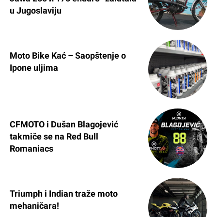
u Jugoslaviju
Moto Bike Kać – Saopštenje o
Ipone uljima
CFMOTO i Dušan Blagojević
takmiče se na Red Bull
Romaniacs
Triumph i Indian traže moto
mehaničara!