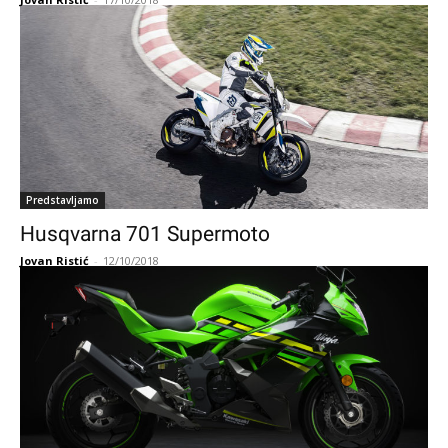
Predstavljamo
Husqvarna 701 Supermoto
Jovan Ristić
-
12/10/2018