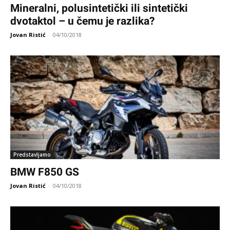
Mineralni, polusintetički ili sintetički
dvotaktol – u čemu je razlika?
Jovan Ristić
-
04/10/2018
Predstavljamo
BMW F850 GS
Jovan Ristić
-
04/10/2018