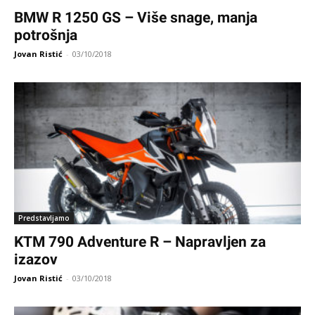
BMW R 1250 GS – Više snage, manja
potrošnja
Jovan Ristić
-
03/10/2018
Predstavljamo
KTM 790 Adventure R – Napravljen za
izazov
Jovan Ristić
-
03/10/2018