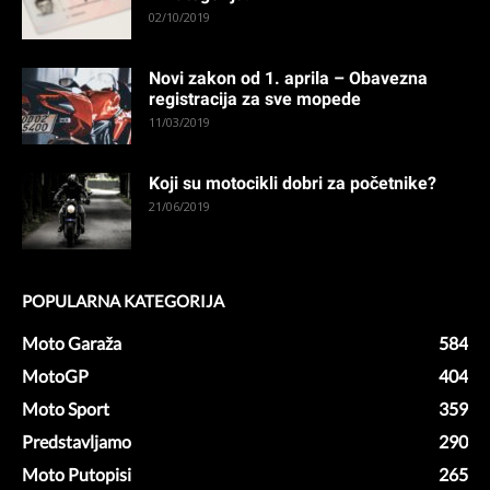
02/10/2019
Novi zakon od 1. aprila – Obavezna
registracija za sve mopede
11/03/2019
Koji su motocikli dobri za početnike?
21/06/2019
POPULARNA KATEGORIJA
Moto Garaža
584
MotoGP
404
Moto Sport
359
Predstavljamo
290
Moto Putopisi
265