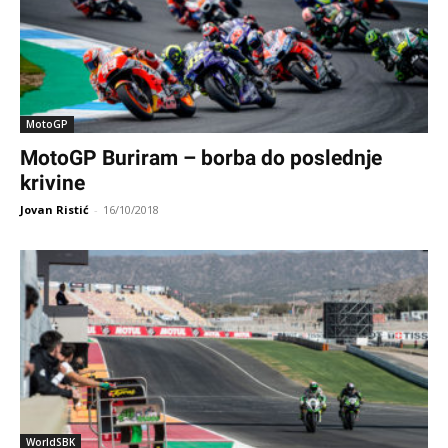
MotoGP
MotoGP Buriram – borba do poslednje
krivine
Jovan Ristić
-
16/10/2018
WorldSBK