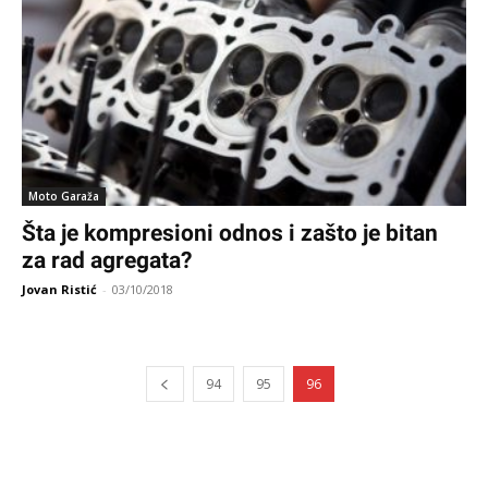
Moto Garaža
Šta je kompresioni odnos i zašto je bitan
za rad agregata?
Jovan Ristić
-
03/10/2018
94
95
96