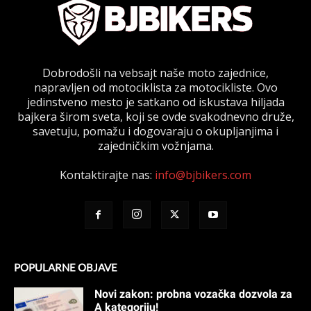
Dobrodošli na vebsajt naše moto zajednice,
napravljen od motociklista za motocikliste. Ovo
jedinstveno mesto je satkano od iskustava hiljada
bajkera širom sveta, koji se ovde svakodnevno druže,
savetuju, pomažu i dogovaraju o okupljanjima i
zajedničkim vožnjama.
Kontaktirajte nas:
info@bjbikers.com
POPULARNE OBJAVE
Novi zakon: probna vozačka dozvola za
A kategoriju!