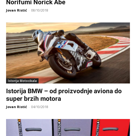
Norifumi Norick Abe
Jovan Ristić
-
08/10/2018
Istorija Motocikala
Istorija BMW – od proizvodnje aviona do
super brzih motora
Jovan Ristić
-
04/10/2018